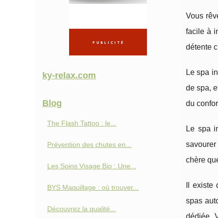
Vous rêve
facile à 
détente 
Le spa in
ky-relax.com
de spa, e
Blog
du confo
The Flash Tattoo : le...
Le spa i
savourer 
Prévention des chutes en...
chère que
Les Soins Visage Bio : Une...
Il existe
BYS Maquillage : où trouver...
spas auto
Découvrez la qualité...
dédiée. 