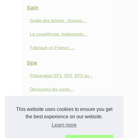
Sain
Guide des teintes : trouvez...
La coxarthrose: traitements...
Fabriqué en France :...
Spa
Préparation EP1, EP2, EP3 du...
Découvrez les cures...
Comment maximiser votre...
This website uses cookies to ensure you get
Des tiges complètes de...
the best experience on our website.
Learn more
Comparatif de spas : comment...