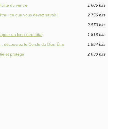
lulite du ventre
1 685 hits
être : ce que vous devez savoir !
2 756 hits
2 570 hits
 pour un bien-être total
1 818 hits
 : découvrez le Cercle du Bien-Être
1 994 hits
fié et protégé
2 030 hits