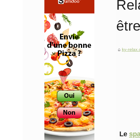
Rel
êtr
ky-relax
Le
spa