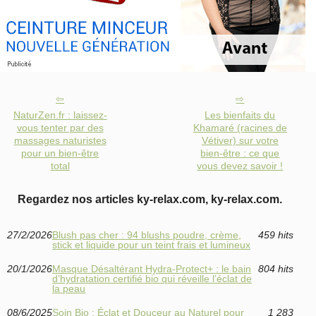
NaturZen.fr : laissez-
Les bienfaits du
vous tenter par des
Khamaré (racines de
massages naturistes
Vétiver) sur votre
pour un bien-être
bien-être : ce que
total
vous devez savoir !
Regardez nos articles ky-relax.com, ky-relax.com.
27/2/2026
Blush pas cher : 94 blushs poudre, crème,
459 hits
stick et liquide pour un teint frais et lumineux
20/1/2026
Masque Désaltérant Hydra‑Protect+ : le bain
804 hits
d’hydratation certifié bio qui réveille l’éclat de
la peau
08/6/2025
Soin Bio : Éclat et Douceur au Naturel pour
1 283