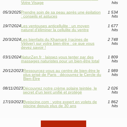
Votre Visage
hits
05/3/2025
Prendre soin de sa peau après une épilation
1 534
: conseils et astuces
hits
19/7/2024
Les ventouses anticellulite : un moyen
1 677
naturel d'éliminer la cellulite du ventre
hits
20/3/2024
Les bienfaits du Khamaré (racines de
2 748
Vétiver) sur votre bien-être : ce que vous
hits
devez savoir !
03/1/2024
NaturZen.fr : laissez-vous tenter par des
1 809
massages naturistes pour un bien-être total
hits
20/12/2023
Ressourcez-vous au centre de bien-être le
1 989
plus prisé de Paris : découvrez le Cercle du
hits
Bien-Être
08/11/2023
Découvrez notre crème solaire teintée, le
2 026
secret d'un teint unifié et protégé
hits
17/10/2023
Bypiscine.com : votre expert en volets de
1 862
piscine depuis plus de 30 ans
hits