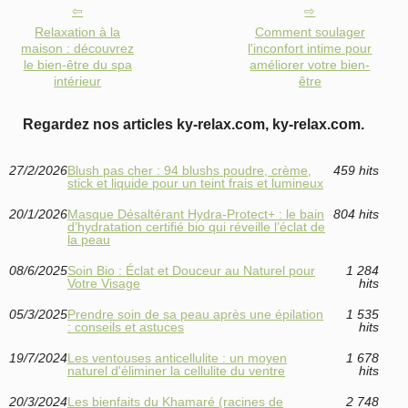
Relaxation à la
Comment soulager
maison : découvrez
l'inconfort intime pour
le bien-être du spa
améliorer votre bien-
intérieur
être
Regardez nos articles ky-relax.com, ky-relax.com.
27/2/2026
Blush pas cher : 94 blushs poudre, crème,
459 hits
stick et liquide pour un teint frais et lumineux
20/1/2026
Masque Désaltérant Hydra‑Protect+ : le bain
804 hits
d’hydratation certifié bio qui réveille l’éclat de
la peau
08/6/2025
Soin Bio : Éclat et Douceur au Naturel pour
1 284
Votre Visage
hits
05/3/2025
Prendre soin de sa peau après une épilation
1 535
: conseils et astuces
hits
19/7/2024
Les ventouses anticellulite : un moyen
1 678
naturel d'éliminer la cellulite du ventre
hits
20/3/2024
Les bienfaits du Khamaré (racines de
2 748