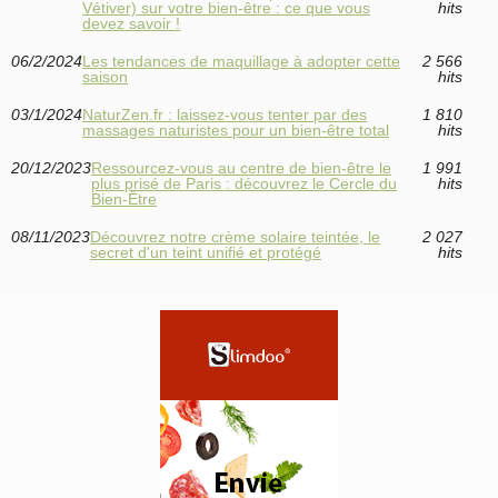
Vétiver) sur votre bien-être : ce que vous
hits
devez savoir !
06/2/2024
Les tendances de maquillage à adopter cette
2 566
saison
hits
03/1/2024
NaturZen.fr : laissez-vous tenter par des
1 810
massages naturistes pour un bien-être total
hits
20/12/2023
Ressourcez-vous au centre de bien-être le
1 991
plus prisé de Paris : découvrez le Cercle du
hits
Bien-Être
08/11/2023
Découvrez notre crème solaire teintée, le
2 027
secret d'un teint unifié et protégé
hits