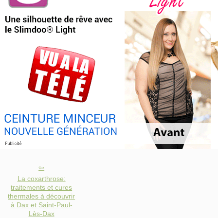
La coxarthrose:
traitements et cures
thermales à découvrir
à Dax et Saint-Paul-
Lès-Dax