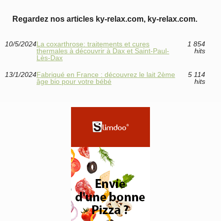
Regardez nos articles ky-relax.com, ky-relax.com.
10/5/2024
La coxarthrose: traitements et cures
1 854
thermales à découvrir à Dax et Saint-Paul-
hits
Lès-Dax
13/1/2024
Fabriqué en France : découvrez le lait 2ème
5 114
âge bio pour votre bébé
hits