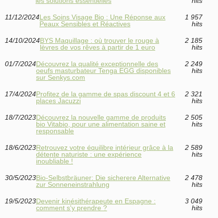
les solutions essentielles
hits
11/12/2024
Les Soins Visage Bio : Une Réponse aux
1 957
Peaux Sensibles et Réactives
hits
14/10/2024
BYS Maquillage : où trouver le rouge à
2 185
lèvres de vos rêves à partir de 1 euro
hits
01/7/2024
Découvrez la qualité exceptionnelle des
2 249
oeufs masturbateur Tenga EGG disponibles
hits
sur Senkys.com
17/4/2024
Profitez de la gamme de spas discount 4 et 6
2 321
places Jacuzzi
hits
18/7/2023
Découvrez la nouvelle gamme de produits
2 505
bio Vitabio, pour une alimentation saine et
hits
responsable
18/6/2023
Retrouvez votre équilibre intérieur grâce à la
2 589
détente naturiste : une expérience
hits
inoubliable !
30/5/2023
Bio-Selbstbräuner: Die sicherere Alternative
2 478
zur Sonneneinstrahlung
hits
19/5/2023
Devenir kinésithérapeute en Espagne :
3 049
comment s'y prendre ?
hits