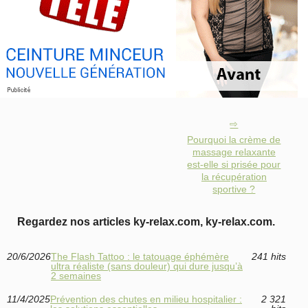
Pourquoi la crème de
massage relaxante
est-elle si prisée pour
la récupération
sportive ?
Regardez nos articles ky-relax.com, ky-relax.com.
20/6/2026
The Flash Tattoo : le tatouage éphémère
241 hits
ultra réaliste (sans douleur) qui dure jusqu’à
2 semaines
11/4/2025
Prévention des chutes en milieu hospitalier :
2 321