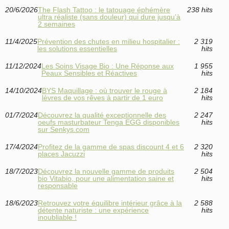
20/6/2026
The Flash Tattoo : le tatouage éphémère
238 hits
ultra réaliste (sans douleur) qui dure jusqu’à
2 semaines
11/4/2025
Prévention des chutes en milieu hospitalier :
2 319
les solutions essentielles
hits
11/12/2024
Les Soins Visage Bio : Une Réponse aux
1 955
Peaux Sensibles et Réactives
hits
14/10/2024
BYS Maquillage : où trouver le rouge à
2 184
lèvres de vos rêves à partir de 1 euro
hits
01/7/2024
Découvrez la qualité exceptionnelle des
2 247
oeufs masturbateur Tenga EGG disponibles
hits
sur Senkys.com
17/4/2024
Profitez de la gamme de spas discount 4 et 6
2 320
places Jacuzzi
hits
18/7/2023
Découvrez la nouvelle gamme de produits
2 504
bio Vitabio, pour une alimentation saine et
hits
responsable
18/6/2023
Retrouvez votre équilibre intérieur grâce à la
2 588
détente naturiste : une expérience
hits
inoubliable !