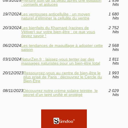
05/3/2025
Prendre soin de sa peau après une épilation
1 536
: conseils et astuces
hits
19/7/2024
Les ventouses anticellulite : un moyen
1 680
naturel d'éliminer la cellulite du ventre
hits
20/3/2024
Les bienfaits du Khamaré (racines de
2 752
Vétiver) sur votre bien-être : ce que vous
hits
devez savoir !
06/2/2024
Les tendances de maquillage à adopter cette
2 568
saison
hits
03/1/2024
NaturZen.fr : laissez-vous tenter par des
1 811
massages naturistes pour un bien-être total
hits
20/12/2023
Ressourcez-vous au centre de bien-être le
1 993
plus prisé de Paris : découvrez le Cercle du
hits
Bien-Être
08/11/2023
Découvrez notre crème solaire teintée, le
2 029
secret d'un teint unifié et protégé
hits