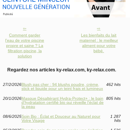
Comment garder
Les bienfaits du lait
l'eau de votre piscine
maternel : le meilleur
propre et saine ? La
aliment pour votre
filtration piscine, la
bébé.
solution
Regardez nos articles ky-relax.com, ky-relax.com.
27/2/2026
Blush pas cher : 94 blushs poudre, crème,
462 hits
stick et liquide pour un teint frais et lumineux
20/1/2026
Masque Désaltérant Hydra‑Protect+ : le bain
805 hits
d’hydratation certifié bio qui réveille l’éclat de
la peau
08/6/2025
Soin Bio : Éclat et Douceur au Naturel pour
1 287
Votre Visage
hits