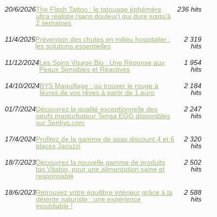
20/6/2026
The Flash Tattoo : le tatouage éphémère
236 hits
ultra réaliste (sans douleur) qui dure jusqu’à
2 semaines
11/4/2025
Prévention des chutes en milieu hospitalier :
2 319
les solutions essentielles
hits
11/12/2024
Les Soins Visage Bio : Une Réponse aux
1 954
Peaux Sensibles et Réactives
hits
14/10/2024
BYS Maquillage : où trouver le rouge à
2 184
lèvres de vos rêves à partir de 1 euro
hits
01/7/2024
Découvrez la qualité exceptionnelle des
2 247
oeufs masturbateur Tenga EGG disponibles
hits
sur Senkys.com
17/4/2024
Profitez de la gamme de spas discount 4 et 6
2 320
places Jacuzzi
hits
18/7/2023
Découvrez la nouvelle gamme de produits
2 502
bio Vitabio, pour une alimentation saine et
hits
responsable
18/6/2023
Retrouvez votre équilibre intérieur grâce à la
2 588
détente naturiste : une expérience
hits
inoubliable !